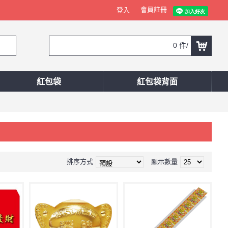
會員註冊
登入
0 件/
紅包袋
紅包袋背面
排序方式
顯示數量