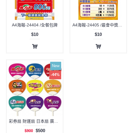
A4海報-24404 /全餐包牌
A4海報-24405 /最會中獎39特餐
$10
$10
New
-44%
彩券扇 財運扇 日本扇 廣告扇/1套9款【8大玩法+刮刮樂】2套起訂/出貨(62210-1)
$500
$900