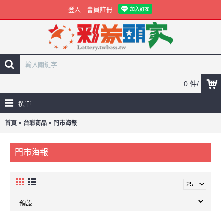
登入
會員註冊
0 件/
選單
»
»
首頁
台彩商品
門市海報
門市海報