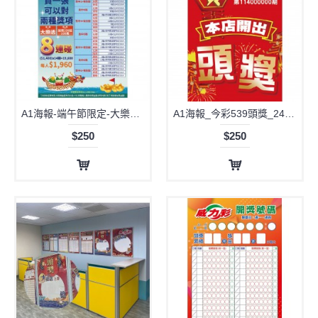
A1海報-端午節限定-大樂透彩集資海報/24513
A1海報_今彩539頭獎_24514
$250
$250