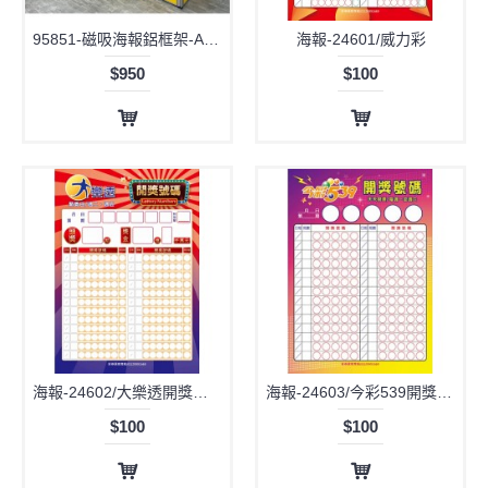
95851-磁吸海報鋁框架-A1(W61*H85公分)
海報-24601/威力彩
$950
$100
海報-24602/大樂透開獎號碼
海報-24603/今彩539開獎號碼
$100
$100