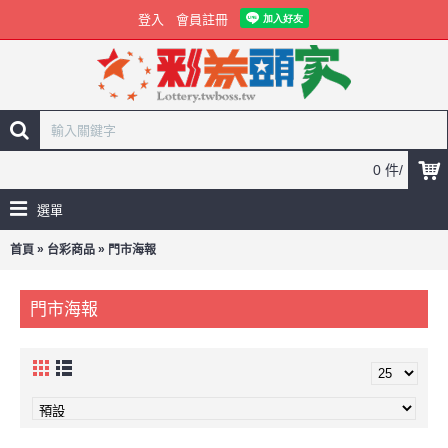
登入
會員註冊
0 件/
選單
»
»
首頁
台彩商品
門市海報
門市海報