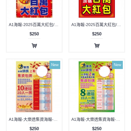
A1海報-2025百萬大紅包/頭獎海報(B24511-2)
A1海報-2025百萬大紅包/頭獎海報(B24511-3)
$250
$250
New
New
A1海報-大樂透集資海報-10連碰/24512-2
A1海報-大樂透集資海報-8連碰/24512
$250
$250